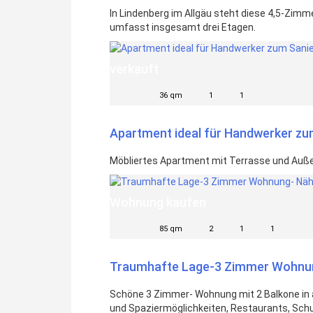
In Lindenberg im Allgäu steht diese 4,5-Zi
umfasst insgesamt drei Etagen.
verkauft
36 qm
1
1
Apartment ideal für Handwerker zu
Möbliertes Apartment mit Terrasse und Außen
Wohnung kaufen
85 qm
2
1
1
Traumhafte Lage-3 Zimmer Wohnun
Schöne 3 Zimmer- Wohnung mit 2 Balkone in a
und Spaziermöglichkeiten, Restaurants, Schul