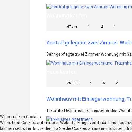
Wohnung kaufen
67 qm
1
2
1
Zentral gelegene zwei Zimmer Woh
Sehr gepflegte zwei Zimmer Wohnung mit Gar
Haus kaufen
261 qm
4
6
2
Wohnhaus mit Einliegerwohnung, Tr
Traumhafte Immobilie, freistehendes Wohnha
Wir benutzen Cookies
Wir nutzen Cookies auf unserer Website. Einige von ihnen sind essenzi
Wohnung kaufen
können selbst entscheiden, ob Sie die Cookies zulassen möchten. Bitt