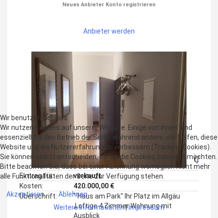
Neues Anbieter Konto registrieren
Anbieter werden
Wir benutzen Cookies
Wir nutzen Cookies auf unserer Website. Einige von ihnen sind
essenziell für den Betrieb der Seite, während andere uns helfen, diese
Website und die Nutzererfahrung zu verbessern (Tracking Cookies).
Sie können selbst entscheiden, ob Sie die Cookies zulassen möchten.
Bitte beachten Sie, dass bei einer Ablehnung womöglich nicht mehr
Eintrag für:
verkauft
alle Funktionalitäten der Seite zur Verfügung stehen.
Kosten:
420.000,00 €
Akzeptieren
Ablehnen
Überschrift:
" Haus am Park" Ihr Platz im Allgäu
,Loftige 4 Zimmer Wohnung mit
Weitere Informationen
|
Impressum
Ausblick